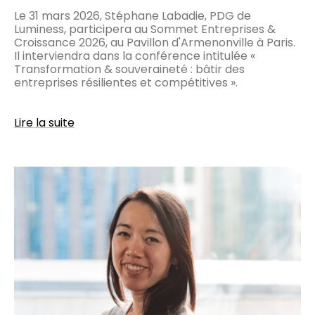
Le 31 mars 2026, Stéphane Labadie, PDG de
Luminess, participera au Sommet Entreprises &
Croissance 2026, au Pavillon d'Armenonville à Paris.
Il interviendra dans la conférence intitulée «
Transformation & souveraineté : bâtir des
entreprises résilientes et compétitives ».
Lire la suite
Galaxy
Nguyen
rejoint
Luminess
en
tant
que
Directrice
Exécutive