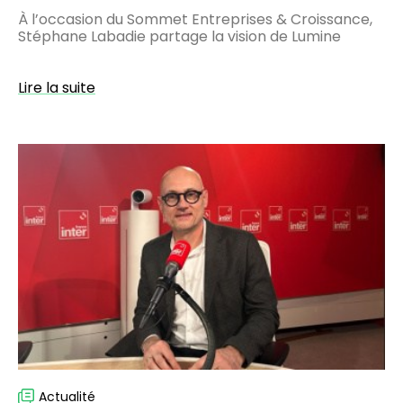
À l’occasion du Sommet Entreprises & Croissance,
Stéphane Labadie partage la vision de Lumine
Lire la suite
Usurpation
d’identité
:
Luminess
décrypte
les
enjeux
dans
le
13/14
sur
France
Actualité