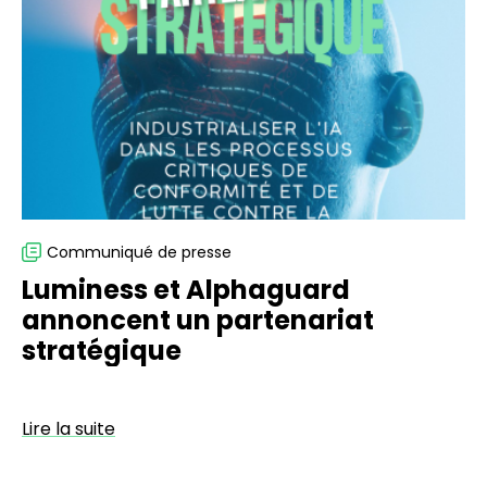
Alphaguard
annoncent
un
partenariat
stratégique
Communiqué de presse
Luminess et Alphaguard
annoncent un partenariat
stratégique
Lire la suite