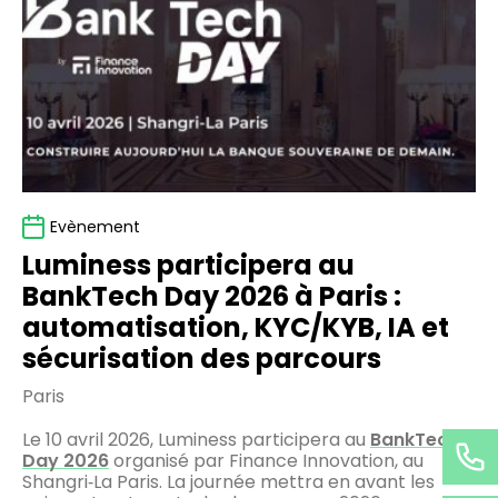
BankTech
Day
2026
à
Paris
:
automatisation,
KYC/KYB,
IA
Evènement
et
Luminess participera au
sécurisation
BankTech Day 2026 à Paris :
des
automatisation, KYC/KYB, IA et
parcours
sécurisation des parcours
Paris
Le 10 avril 2026, Luminess participera au
BankTech
Day 2026
organisé par Finance Innovation, au
Shangri‑La Paris. La journée mettra en avant les