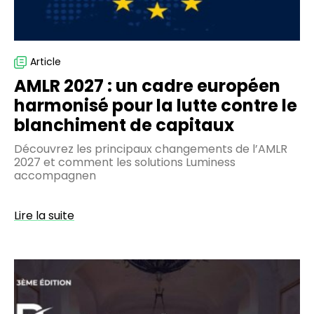
la
lutte
contre
le
Article
blanchiment
AMLR 2027 : un cadre européen
de
harmonisé pour la lutte contre le
capitaux
blanchiment de capitaux
Découvrez les principaux changements de l’AMLR
2027 et comment les solutions Luminess
accompagnen
Lire la suite
Luminess
participera
au