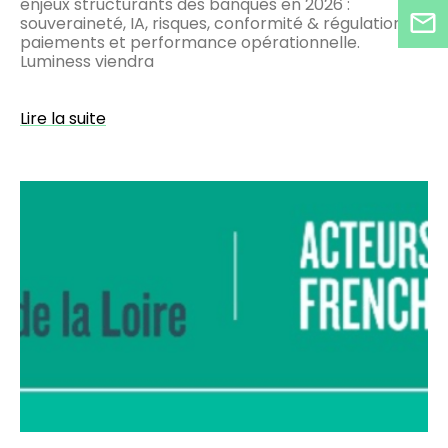
enjeux structurants des banques en 2026 :
souveraineté, IA, risques, conformité & régulation,
paiements et performance opérationnelle.
Luminess viendra
Lire la suite
Luminess
aux
Matinées
Care
en
Pays
de
Loire