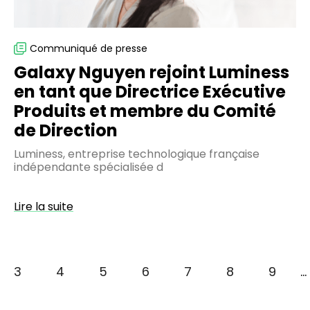
Produits
et
membre
Communiqué de presse
du
Galaxy Nguyen rejoint Luminess
Comité
en tant que Directrice Exécutive
de
Produits et membre du Comité
Direction
de Direction
Luminess, entreprise technologique française
indépendante spécialisée d
Lire la suite
e
Page
3
Page
4
Page
5
Page
6
Page
7
Page
8
Page
9
…
Pagination