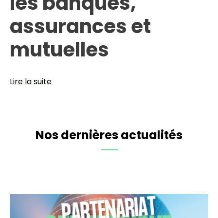
les banques,
assurances et
mutuelles
Lire la suite
Nos dernières actualités
Luminess
et