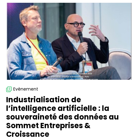
Industrialisation
de
l’intelligence
artificielle
:
la
souveraineté
des
données
au
Sommet
Entreprises
Evènement
&
Industrialisation de
Croissance
l’intelligence artificielle : la
souveraineté des données au
Sommet Entreprises &
Croissance