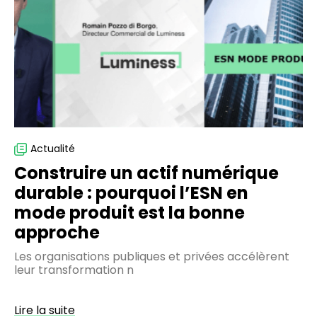
numérique
durable
:
pourquoi
l’ESN
en
mode
produit
est
Actualité
la
Construire un actif numérique
bonne
durable : pourquoi l’ESN en
approche
mode produit est la bonne
approche
Les organisations publiques et privées accélèrent
leur transformation n
Lire la suite