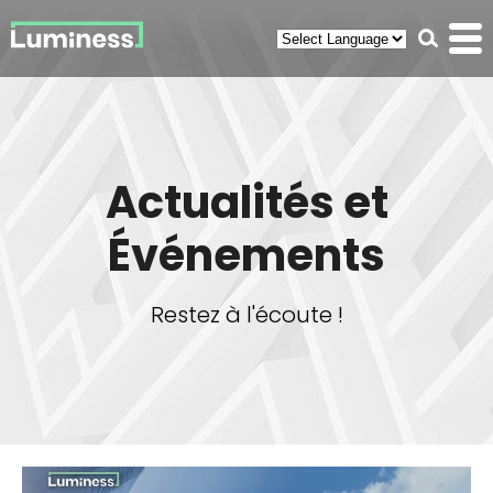
Panneau de gestion des cookies
Recherc
Men
(ouvr
Actualités et
Événements
Restez à l'écoute !