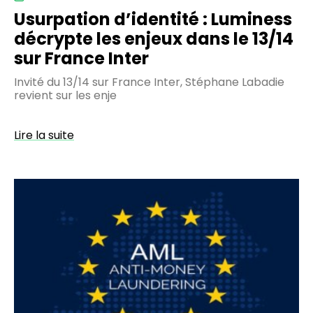
Inter
Usurpation d’identité : Luminess
décrypte les enjeux dans le 13/14
sur France Inter
Invité du 13/14 sur France Inter, Stéphane Labadie
revient sur les enje
Lire la suite
AMLR
2027
:
un
cadre
européen
harmonisé
pour