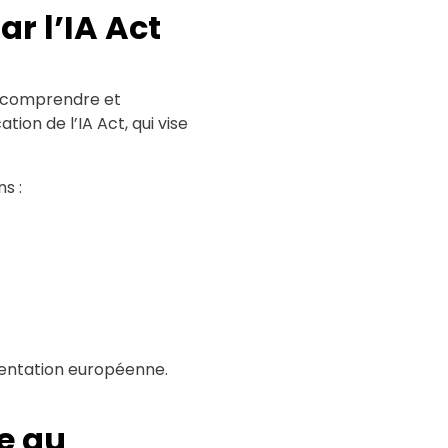
r l’IA Act
de comprendre et
tion de l’IA Act, qui vise
s :
mentation européenne.
e au