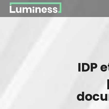
Panneau de gestion des cookies
You
are
here
IDP e
docu