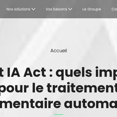
Nos solutions
Vos besoins
Le Groupe
Car
Accueil
t IA Act : quels i
pour le traitemen
mentaire automat