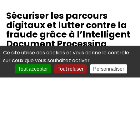
Sécuriser les parcours
digitaux et lutter contre la
fraude grâce à l’Intelligent
Document Processing
Ce site utilise des cookies et vous donne le contrôle
sur ceux que vous souhaitez activer
La digitalisation des parcours d’entrée en relation
Tout accepter
Tout refuser
Personnaliser
s’accompagne nécessairement d’enjeux forts en
matière de
sécurité
et de
lutte contre la fraude
documentaire
. Lors de l’onboarding, les documents
transmis peuvent être falsifiés, altérés ou
incohérents, exposant les organisations à des
risques financiers, réglementaires et
réputationnels
.
Grâce à
l’intelligent document processing
,