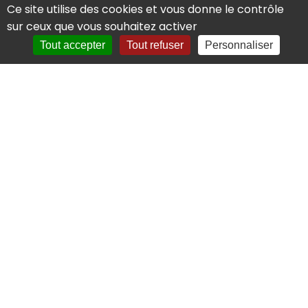
Ce site utilise des cookies et vous donne le contrôle
sur ceux que vous souhaitez activer
Falsification et faux documents
Tout accepter
Tout refuser
Personnaliser
Lutte contre la fraude documentaire :
identifiez les faux documents et les
modifications suspectes grâce à une
Découvrir
Des solutions sur mesure pour
lutter contre la fraude
En combinant veille frauduleuse,
savoir-faire
technique et intelligence artificielle
, Luminess