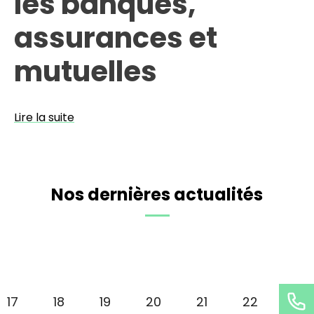
les banques,
assurances et
mutuelles
Lire la suite
Nos dernières actualités
Page
17
Page
18
Page
19
Page
20
Page
21
Page
22
Pa
23
Pagination