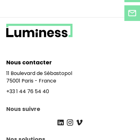
nte
Nous contacter
11 Boulevard de Sébastopol
75001 Paris - France
+33 1 44 76 54 40
Nous suivre
IN_Luminess@luminess.eu
Linkedin
Instagram
Vimeo
Nos solutions