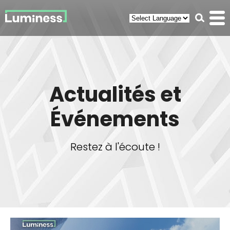
Panneau de gestion des cookies
Recherc
Men
(ouvr
Actualités et
Événements
Restez à l'écoute !