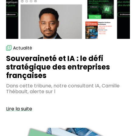
défi
stratégique
des
entreprises
françaises
Actualité
Souveraineté et IA : le défi
stratégique des entreprises
françaises
Dans cette tribune, notre consultant IA, Camille
Thébault, alerte sur l
Lire la suite
Digitalisation