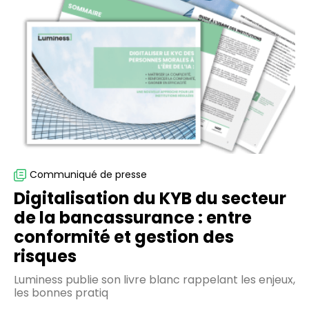
du
KYB
du
secteur
de
la
bancassurance
:
entre
conformité
et
Communiqué de presse
gestion
Digitalisation du KYB du secteur
des
de la bancassurance : entre
risques
conformité et gestion des
risques
Luminess publie son livre blanc rappelant les enjeux,
les bonnes pratiq