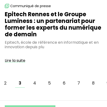
les
Communiqué de presse
experts
Epitech Rennes et le Groupe
du
Luminess : un partenariat pour
numérique
former les experts du numérique
de
de demain
demain
Epitech, école de référence en informatique et en
innovation depuis plu
Lire la suite
Page
3
e
Page
2
Page
4
Page
5
Page
6
Page
7
Page
8
Pagination
courante
e