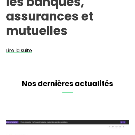
les banques,
assurances et
mutuelles
Lire la suite
Nos dernières actualités
Données,
IA