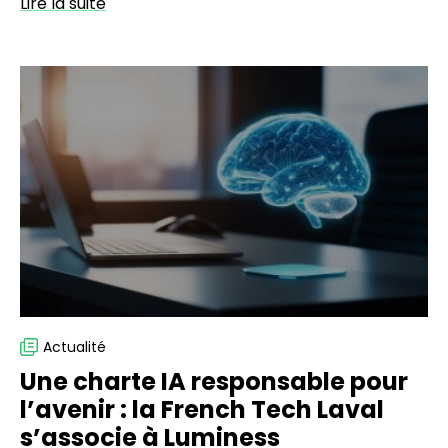
Lire la suite
Une
charte
IA
responsable
pour
l’avenir
:
la
French
Tech
Laval
s’associe
Actualité
à
Une charte IA responsable pour
Luminess
l’avenir : la French Tech Laval
s’associe à Luminess