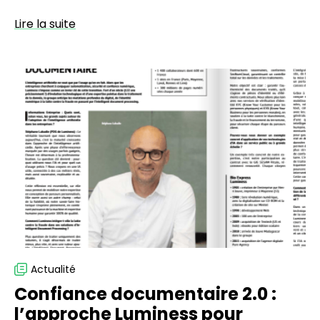
Lire la suite
Confiance
documentaire
2.0
:
l’approche
Luminess
pour
sécuriser
vos
parcours
clients
Actualité
Confiance documentaire 2.0 :
l’approche Luminess pour