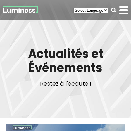
Panneau de gestion des cookies
Recherc
Men
(ouvr
Actualités et
Événements
Restez à l'écoute !