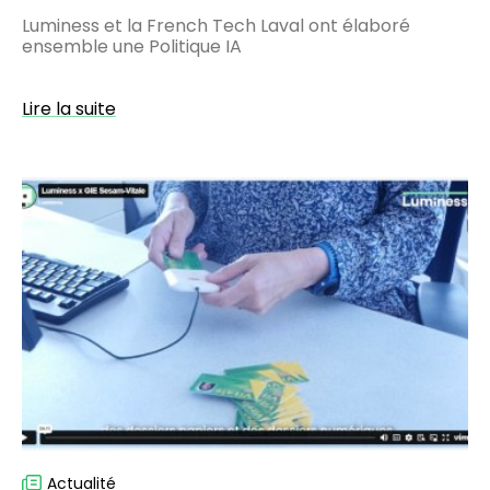
Luminess et la French Tech Laval ont élaboré
ensemble une Politique IA
Lire la suite
Carte
Vitale
:
15
ans
de
confiance,
une
solution
à
grande
échelle
Actualité