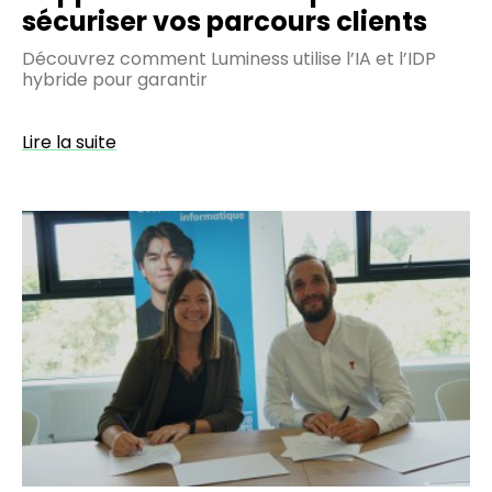
sécuriser vos parcours clients
Découvrez comment Luminess utilise l’IA et l’IDP
hybride pour garantir
Lire la suite
Epitech
Rennes
et
le
Groupe
Luminess
:
un
partenariat
pour
former