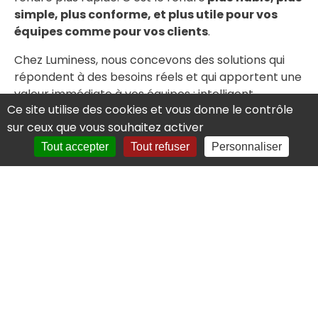
simple, plus conforme, et plus utile pour vos
équipes comme pour vos clients
.
Chez Luminess, nous concevons des solutions qui
répondent à des besoins réels et qui apportent une
valeur immédiate à vos équipes : intelligent
Ce site utilise des cookies et vous donne le contrôle
document processing, vérification d’identité,
sur ceux que vous souhaitez activer
développement d’applications métiers, gestion
électronique des documents, IA, parcours client...
Tout accepter
Tout refuser
Personnaliser