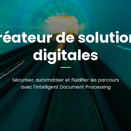
réateur de solutio
il
digitales
Sécuriser, automatiser et fluidifier les parcours
avec l'Intelligent Document Processing