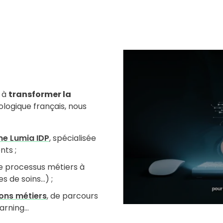
s à
transformer la
ologique français, nous
me Lumia IDP
, spécialisée
nts ;
 de processus métiers à
es de soins…) ;
ons métiers
, de parcours
learning…