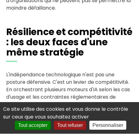
d'organisations qui ne peuvent pas se permettre la
moindre défaillance.
Résilience et compétitivité
: les deux faces d'une
même stratégie
L'indépendance technologique n'est pas une
posture défensive. C'est un levier de compétitivité.
En orchestrant plusieurs moteurs d'IA selon les cas
d'usage et les contraintes réglementaires de
chaque client, Luminess est en mesure de proposer
Ce site utilise des cookies et vous donne le contrôle
des
solutions adaptées là où d'autres ne
sur ceux que vous souhaitez activer
peuvent pas intervenir
.
Tout accepter
Tout refuser
Personnaliser
Les certifications
SecNumCloud et HDS
ne sont
pas des contraintes administratives. Ce sont des