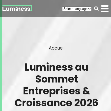
Panneau de gestion des cookies
Recherc
Men
(ouvr
You
Accueil
are
here
Luminess au
Sommet
Entreprises &
Croissance 2026