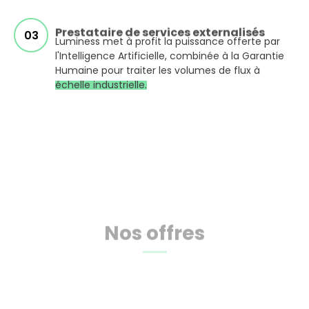
Prestataire de services externalisés
Luminess met à profit la puissance offerte par
l'Intelligence Artificielle, combinée à la Garantie
Humaine pour traiter les volumes de flux à
échelle industrielle.
Nos offres
Entrée
PLATEFORMES
en