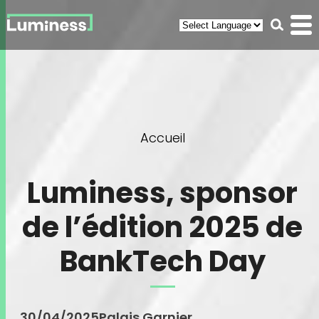
Panneau de gestion des cookies
Recherc
Men
(ouvr
You
Accueil
are
here
Luminess, sponsor
de l’édition 2025 de
BankTech Day
30/04/2025
Palais Garnier