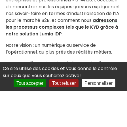
de rencontrer nos les équipes qui vous expliqueront
nos savoir-faire en termes d’industrialisation de l’IA
pour le marché B2B, et comment nous
adressons
les processus complexes tels que le KYB grâce à
notre solution Lumia IDP
.
Notre vision : un numérique au service de
l’opérationnel, au plus près des réalités métiers.
Retrouvez
l'interview de Stéphane Labadie pour
Ce site utilise des cookies et vous donne le contrôle
InBanque.
sur ceux que vous souhaitez activer
Tout accepter
Tout refuser
Personnaliser
Pour visualiser son intervention,
c'est par ici