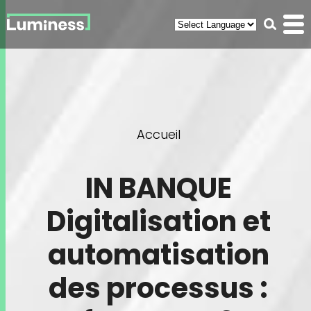
Panneau de gestion des cookies
Recherc
Men
(ouvr
You
Accueil
are
here
IN BANQUE
Digitalisation et
automatisation
des processus :