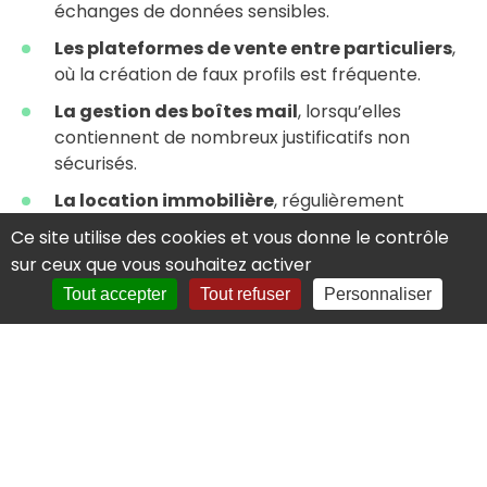
échanges de données sensibles.
Les plateformes de vente entre particuliers
,
où la création de faux profils est fréquente.
La gestion des boîtes mail
, lorsqu’elles
contiennent de nombreux justificatifs non
sécurisés.
La location immobilière
, régulièrement
exploitée via de fausses annonces ou de faux
Ce site utilise des cookies et vous donne le contrôle
bailleurs.
sur ceux que vous souhaitez activer
Face à ces usages, la sensibilisation des particuliers
Tout accepter
Tout refuser
Personnaliser
est essentielle, mais elle ne suffit pas à elle seule à
enrayer les mécanismes de fraude.
Vérification d’identité en
ligne : le rôle clé des