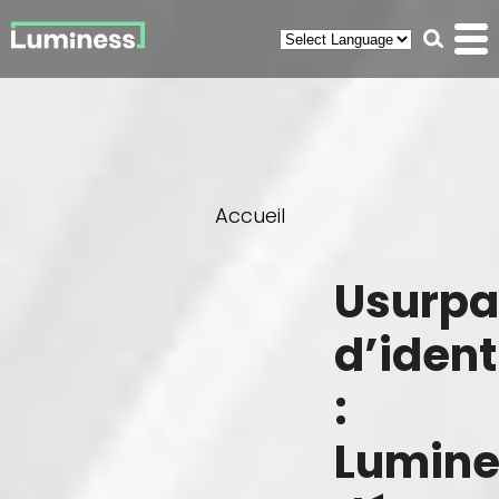
Panneau de gestion des cookies
Recherc
Men
(ouvr
You
Accueil
are
here
Usurpa
d’ident
:
Lumine