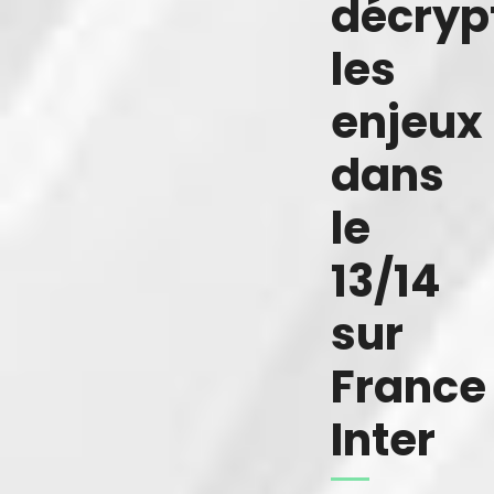
décryp
les
enjeux
dans
le
13/14
sur
France
Inter