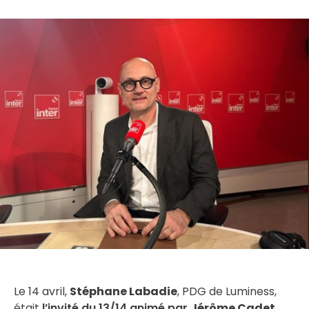
Le 14 avril,
Stéphane Labadie
, PDG de Luminess,
était
l’invité du 13/14 animé par
Jérôme Cadet