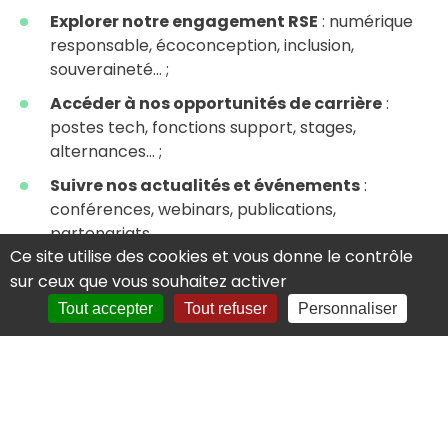
Explorer notre engagement RSE
: numérique
responsable, écoconception, inclusion,
souveraineté… ;
Accéder à nos opportunités de carrière
:
postes tech, fonctions support, stages,
alternances… ;
Suivre nos actualités et événements
:
conférences, webinars, publications,
partenariats…
Ce site utilise des cookies et vous donne le contrôle
Une entreprise humaine,
sur ceux que vous souhaitez activer
audacieuse et responsable
Tout accepter
Tout refuser
Personnaliser
Chez Luminess, nous croyons en un numérique
éthique, sécurisé et utile
. Nos valeurs –
Confiance, Audace, Responsabilité, Excellence
– irriguent chaque projet, chaque relation, chaque