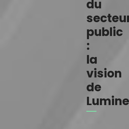
du
secteu
public
:
la
vision
de
Lumine