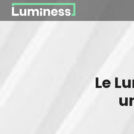
Panneau de gestion des cookies
You
are
here
Le L
u