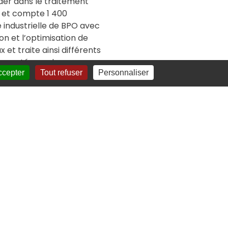
der dans le traitement
s et compte 1 400
industrielle de BPO avec
n et l’optimisation de
et traite ainsi différents
e santé pour les
ccepter
Tout refuser
Personnaliser
e nombreux projets qui
uminess analyse chaque
 digitaux plus fluides et
se
eur de l'Expérience
ation - +33 (0)6 75