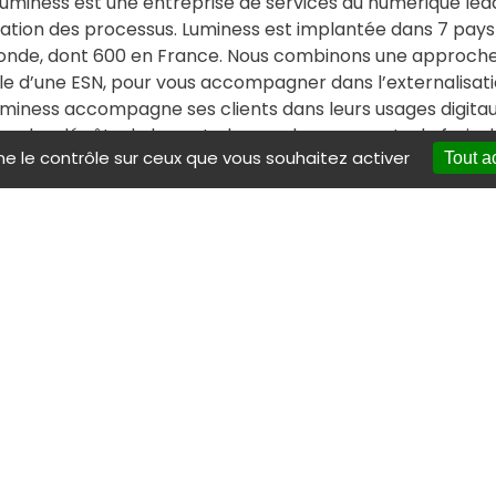
uminess est une entreprise de services du numérique lea
isation des processus. Luminess est implantée dans 7 pay
onde, dont 600 en France. Nous combinons une approche 
le d’une ESN, pour vous accompagner dans l’externalisatio
miness accompagne ses clients dans leurs usages digitaux 
que les dépôts de brevets, les remboursements de frais d
ne le contrôle sur ceux que vous souhaitez activer
Tout a
 et dossiers d’ouverture de compte pour les banques et d
e forts volumes de données personnelles et sensibles. L
elles de plus d’1/4 des français pour rendre les processus
www.luminess.eu
Contact pres
Nicolas Chevrier | Direct
Client et de la Communic