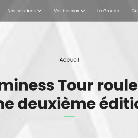
Nos solutions
Vos besoins
Le Groupe
Car
Accueil
uminess Tour roule
ne deuxième éditi