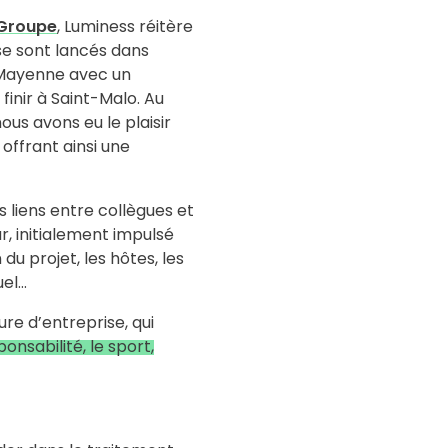
u Groupe
, Luminess réitère
se sont lancés dans
e Mayenne avec un
finir à Saint-Malo. Au
us avons eu le plaisir
 offrant ainsi une
s liens entre collègues et
r, initialement impulsé
du projet, les hôtes, les
uel…
re d’entreprise, qui
sponsabilité, le sport,