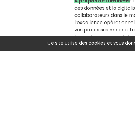
A propos de Luminess
:
L
des données et la digital
collaborateurs dans le m
l’excellence opérationnel
vos processus métiers. Lu
types de processus, tels 
Ce site utilise des cookies et vous don
mutuelles, les processus
imposent le traitement d
année les données personn
plus sûrs.