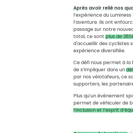
Après avoir relié nos qu
l’expérience du Luminess 
l’aventure. Ils ont enfour
passage sur notre nouveau 
total, ce sont
plus de 385
d'accueillir des cyclistes
expérience diversifiée.
Ce défi nous permet à la f
de s’impliquer dans un
dé
par nos vélotafeurs, ce son
supporters, les partenair
Plus qu’un évènement spor
permet de véhiculer de be
l’inclusion et l’esprit d’éq