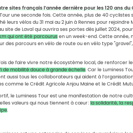
atre sites français l’année dernière pour les 120 ans d
Tour une seconde fois. Cette année, plus de 40 cyclistes 
ché leurs vélos du 31 mai au 2 juin à Rennes pour rejoindr
site de Laval qui ouvrira ses portes dès juillet 2024, pour 
km qui ont été parcourus
en un week-end. Cette année, no
 sur des parcours en vélo de route ou en vélo type "gravel",
ois de faire vivre notre écosystème local, de renforcer le
fi de mobilité douce à grande échelle
. Car le Luminess Tou
t aussi tous les collaborateurs qui aident à l’organisation 
es comme le Crédit Agricole Anjou Maine et le Crédit Mut
tif, le Luminess Tour est une manifestation de notre cultu
lles valeurs qui nous tiennent à cœur :
la solidarité, la re
uipe
.