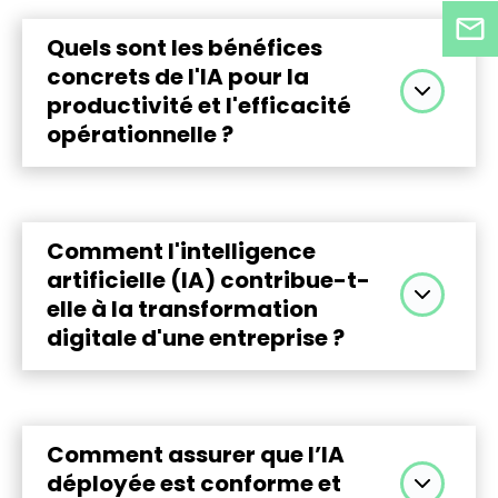
des données, les biais algorithmiques, la
sécurité et la conformité réglementaire. Une
Quels sont les bénéfices
gouvernance claire et des contrôles réguliers
concrets de l'IA pour la
sont indispensables pour maîtriser ces enjeux.
productivité et l'efficacité
opérationnelle ?
L’IA réduit les tâches répétitives, accélère les
traitements et limite les erreurs. Elle améliore
la productivité des équipes et permet de se
Comment l'intelligence
concentrer sur des activités à plus forte
artificielle (IA) contribue-t-
valeur ajoutée.
elle à la transformation
digitale d'une entreprise ?
L’IA automatise les processus, analyse les
données à grande échelle et améliore la prise
de décision. Elle permet aux entreprises de
Comment assurer que l’IA
gagner en agilité, d’optimiser leurs opérations
déployée est conforme et
et d’innover plus rapidement.