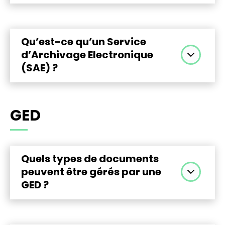
L’archivage à valeur probante permet de
garantir l’intégrité, l’authenticité et la
traçabilité des documents. Il est essentiel
Qu’est-ce qu’un Service
pour prouver la validité juridique d’un
d’Archivage Electronique
document en cas de contrôle ou de litige.
(SAE) ?
Un SAE (Système d’Archivage Électronique)
certifié NF 461 est une solution d’archivage
GED
numérique reconnue par AFNOR. Elle garantit
que les documents stockés conservent leur
intégrité, leur traçabilité et une valeur juridique
dans le temps
Quels types de documents
peuvent être gérés par une
GED ?
Une GED peut gérer des contrats, factures,
dossiers clients, documents RH, fichiers