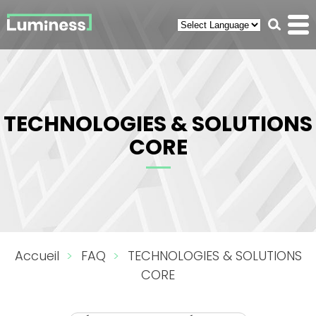
Panneau de gestion des cookies
Recherc
Men
(ouvr
TECHNOLOGIES & SOLUTIONS
CORE
You
Accueil
FAQ
TECHNOLOGIES & SOLUTIONS
are
CORE
here