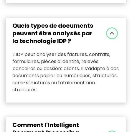
Grâce à l’IA et aux contrôles de cohérence,
l’IDP limite les erreurs de saisie, détecte les
anomalies et fiabilise les données extraites. Il
Quels types de documents
améliore ainsi la qualité des informations
peuvent être analysés par
utilisées par les équipes et les systèmes
la technologie IDP ?
décisionnels.
L’IDP peut analyser des factures, contrats,
formulaires, pièces d’identité, relevés
bancaires ou dossiers clients. Il s’adapte à des
documents papier ou numériques, structurés,
semi-structurés ou totalement non
structurés.
Comment l'Intelligent